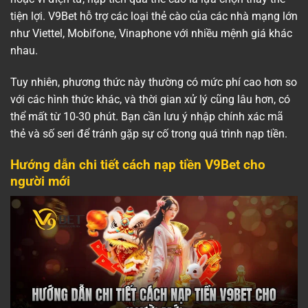
tiện lợi. V9Bet hỗ trợ các loại thẻ cào của các nhà mạng lớn
như Viettel, Mobifone, Vinaphone với nhiều mệnh giá khác
nhau.
Tuy nhiên, phương thức này thường có mức phí cao hơn so
với các hình thức khác, và thời gian xử lý cũng lâu hơn, có
thể mất từ 10-30 phút. Bạn cần lưu ý nhập chính xác mã
thẻ và số seri để tránh gặp sự cố trong quá trình nạp tiền.
Hướng dẫn chi tiết cách nạp tiền V9Bet cho
người mới