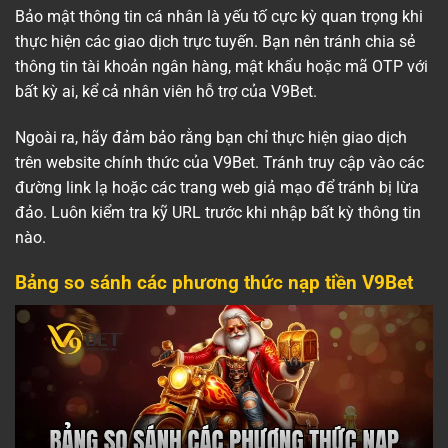
Bảo mật thông tin cá nhân là yếu tố cực kỳ quan trọng khi
thực hiện các giao dịch trực tuyến. Bạn nên tránh chia sẻ
thông tin tài khoản ngân hàng, mật khẩu hoặc mã OTP với
bất kỳ ai, kể cả nhân viên hỗ trợ của V9Bet.
Ngoài ra, hãy đảm bảo rằng bạn chỉ thực hiện giao dịch
trên website chính thức của V9Bet. Tránh truy cập vào các
đường link lạ hoặc các trang web giả mạo để tránh bị lừa
đảo. Luôn kiểm tra kỹ URL trước khi nhập bất kỳ thông tin
nào.
Bảng so sánh các phương thức nạp tiền V9Bet