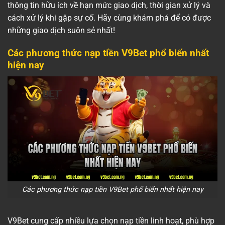
thông tin hữu ích về hạn mức giao dịch, thời gian xử lý và
cách xử lý khi gặp sự cố. Hãy cùng khám phá để có được
những giao dịch suôn sẻ nhất!
Các phương thức nạp tiền V9Bet phổ biến nhất
hiện nay
Các phương thức nạp tiền V9Bet phổ biến nhất hiện nay
V9Bet cung cấp nhiều lựa chọn nạp tiền linh hoạt, phù hợp