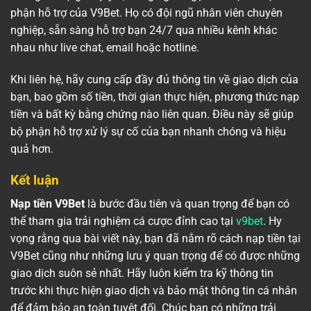
phận hỗ trợ của V9Bet. Họ có đội ngũ nhân viên chuyên
nghiệp, sẵn sàng hỗ trợ bạn 24/7 qua nhiều kênh khác
nhau như live chat, email hoặc hotline.
Khi liên hệ, hãy cung cấp đầy đủ thông tin về giao dịch của
bạn, bao gồm số tiền, thời gian thực hiện, phương thức nạp
tiền và bất kỳ bằng chứng nào liên quan. Điều này sẽ giúp
bộ phận hỗ trợ xử lý sự cố của bạn nhanh chóng và hiệu
quả hơn.
Kết luận
Nạp tiền V9Bet
là bước đầu tiên và quan trọng để bạn có
thể tham gia trải nghiệm cá cược đỉnh cao tại
v9bet
. Hy
vọng rằng qua bài viết này, bạn đã nắm rõ cách nạp tiền tại
V9Bet cũng như những lưu ý quan trọng để có được những
giao dịch suôn sẻ nhất. Hãy luôn kiểm tra kỹ thông tin
trước khi thực hiện giao dịch và bảo mật thông tin cá nhân
để đảm bảo an toàn tuyệt đối. Chúc bạn có những trải