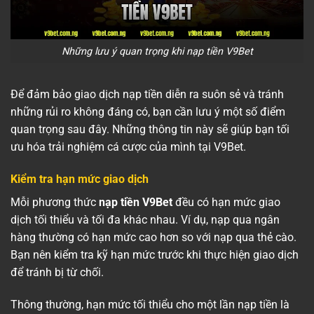
Những lưu ý quan trọng khi nạp tiền V9Bet
Để đảm bảo giao dịch nạp tiền diễn ra suôn sẻ và tránh
những rủi ro không đáng có, bạn cần lưu ý một số điểm
quan trọng sau đây. Những thông tin này sẽ giúp bạn tối
ưu hóa trải nghiệm cá cược của mình tại V9Bet.
Kiểm tra hạn mức giao dịch
Mỗi phương thức
nạp tiền V9Bet
đều có hạn mức giao
dịch tối thiểu và tối đa khác nhau. Ví dụ, nạp qua ngân
hàng thường có hạn mức cao hơn so với nạp qua thẻ cào.
Bạn nên kiểm tra kỹ hạn mức trước khi thực hiện giao dịch
để tránh bị từ chối.
Thông thường, hạn mức tối thiểu cho một lần nạp tiền là