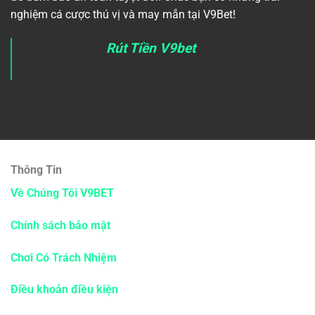
nghiệm cá cược thú vị và may mắn tại V9Bet!
Xem thêm:
Rút Tiền V9bet
– Cách Thực
Hiện Giao Dịch Nhanh Và Đơn Giản
Thông Tin
Về Chúng Tôi V9BET
Chính sách bảo mật
Chơi Có Trách Nhiệm
Điều khoản điều kiện