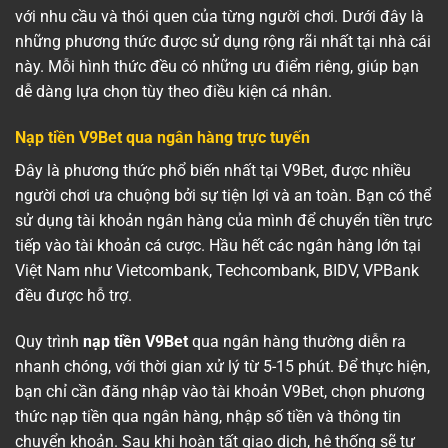
với nhu cầu và thói quen của từng người chơi. Dưới đây là
những phương thức được sử dụng rộng rãi nhất tại nhà cái
này. Mỗi hình thức đều có những ưu điểm riêng, giúp bạn
dễ dàng lựa chọn tùy theo điều kiện cá nhân.
Nạp tiền V9Bet qua ngân hàng trực tuyến
Đây là phương thức phổ biến nhất tại V9Bet, được nhiều
người chơi ưa chuộng bởi sự tiện lợi và an toàn. Bạn có thể
sử dụng tài khoản ngân hàng của mình để chuyển tiền trực
tiếp vào tài khoản cá cược. Hầu hết các ngân hàng lớn tại
Việt Nam như Vietcombank, Techcombank, BIDV, VPBank
đều được hỗ trợ.
Quy trình
nạp tiền V9Bet
qua ngân hàng thường diễn ra
nhanh chóng, với thời gian xử lý từ 5-15 phút. Để thực hiện,
bạn chỉ cần đăng nhập vào tài khoản V9Bet, chọn phương
thức nạp tiền qua ngân hàng, nhập số tiền và thông tin
chuyển khoản. Sau khi hoàn tất giao dịch, hệ thống sẽ tự