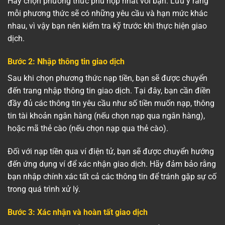
Hãy chọn phương thức phù hợp nhất với bạn. Lưu ý rằng
mỗi phương thức sẽ có những yêu cầu và hạn mức khác
nhau, vì vậy bạn nên kiểm tra kỹ trước khi thực hiện giao
dịch.
Bước 2: Nhập thông tin giao dịch
Sau khi chọn phương thức nạp tiền, bạn sẽ được chuyển
đến trang nhập thông tin giao dịch. Tại đây, bạn cần điền
đầy đủ các thông tin yêu cầu như số tiền muốn nạp, thông
tin tài khoản ngân hàng (nếu chọn nạp qua ngân hàng),
hoặc mã thẻ cào (nếu chọn nạp qua thẻ cào).
Đối với nạp tiền qua ví điện tử, bạn sẽ được chuyển hướng
đến ứng dụng ví để xác nhận giao dịch. Hãy đảm bảo rằng
bạn nhập chính xác tất cả các thông tin để tránh gặp sự cố
trong quá trình xử lý.
Bước 3: Xác nhận và hoàn tất giao dịch