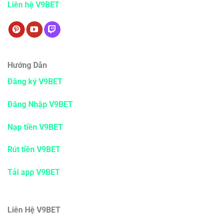
Liên hệ V9BET
Hướng Dẫn
Đăng ký V9BET
Đăng Nhập V9BET
Nạp tiền V9BET
Rút tiền V9BET
Tải app V9BET
Liên Hệ V9BET