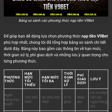
Bảng so sánh các phương thức nạp tiền V9Bet
Để giúp bạn dễ dàng lựa chọn phương thức
nạp tiền V9Bet
phù hợp nhất, chúng tôi đã tổng hợp bảng so sánh chi tiết
dưới đây. Bảng này bao gồm các thông tin về hạn mức,
thời gian xử lý, phí giao dịch và những lưu ý quan trọng cho
từng phương thức.
HẠN
THỜI
PHÍ
PHƯƠNG
MỨC
HẠN MỨC
GIAN
GIAO
LƯU Ý
THỨC
TỐI
TỐI ĐA
XỬ
DỊCH
THIỂU
LÝ
Hỗ trợ hầu
Ngân
100.000
50.000.000
5-15
Miễn
hết các
hàng trực
VND
VND
phút
phí
ngân hàng
tuyến
lớn