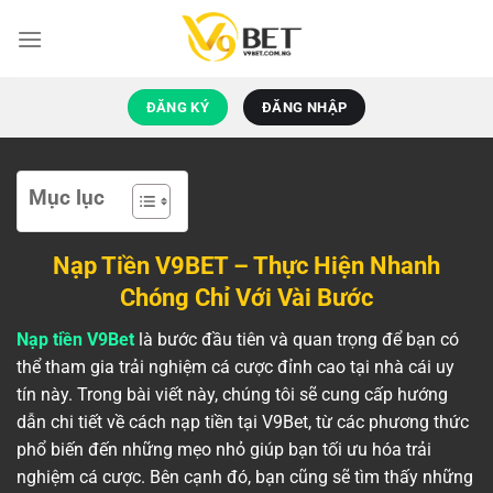
Chuyển
đến
nội
dung
ĐĂNG KÝ
ĐĂNG NHẬP
Mục lục
Nạp Tiền V9BET – Thực Hiện Nhanh
Chóng Chỉ Với Vài Bước
Nạp tiền V9Bet
là bước đầu tiên và quan trọng để bạn có
thể tham gia trải nghiệm cá cược đỉnh cao tại nhà cái uy
tín này. Trong bài viết này, chúng tôi sẽ cung cấp hướng
dẫn chi tiết về cách nạp tiền tại V9Bet, từ các phương thức
phổ biến đến những mẹo nhỏ giúp bạn tối ưu hóa trải
nghiệm cá cược. Bên cạnh đó, bạn cũng sẽ tìm thấy những