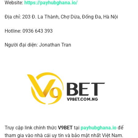
Website:
https://payhubghana.io/
Địa chỉ: 203 Đ. La Thành, Chợ Dừa, Đống Đa, Hà Nội
Hotline: 0936 643 393
Người đại diện: Jonathan Tran
Truy cập link chính thức
V9BET
tại
payhubghana.io
để
tham gia vào nhà cái uy tín và bảo mật nhất Việt Nam.