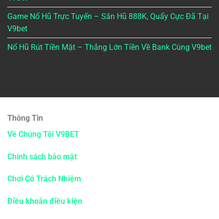
Game Nổ Hũ Trực Tuyến – Săn Hũ 888K, Quẩy Cực Đã Tại
V9bet
Nổ Hũ Rút Tiền Mặt – Thắng Lớn Tiền Về Bank Cùng V9bet
Thông Tin
Về Chúng Tôi V9BET
Chính sách bảo mật
Chơi Có Trách Nhiệm
Điều khoản điều kiện