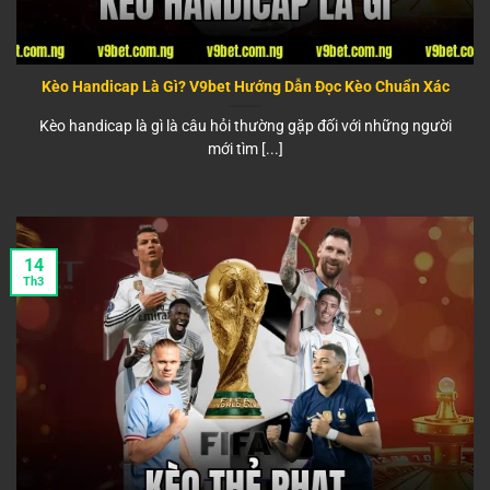
kèo handicap là gì
Kèo Handicap Là Gì? V9bet Hướng Dẫn Đọc Kèo Chuẩn Xác
Kèo handicap là gì là câu hỏi thường gặp đối với những người
mới tìm [...]
14
Th3