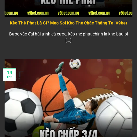
kèo thẻ phạt
Kèo Thẻ Phạt Là Gì? Mẹo Soi Kèo Thẻ Chắc Thắng Tại V9bet
Bước vào đại hải trình cá cược, kèo thẻ phạt chính là kho báu bí
[...]
14
Th3