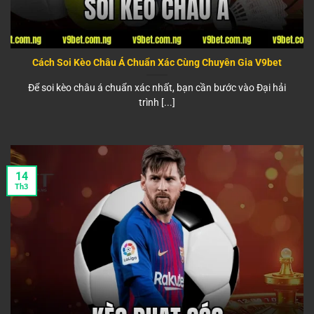
soi kèo châu á
Cách Soi Kèo Châu Á Chuẩn Xác Cùng Chuyên Gia V9bet
Để soi kèo châu á chuẩn xác nhất, bạn cần bước vào Đại hải
trình [...]
14
Th3