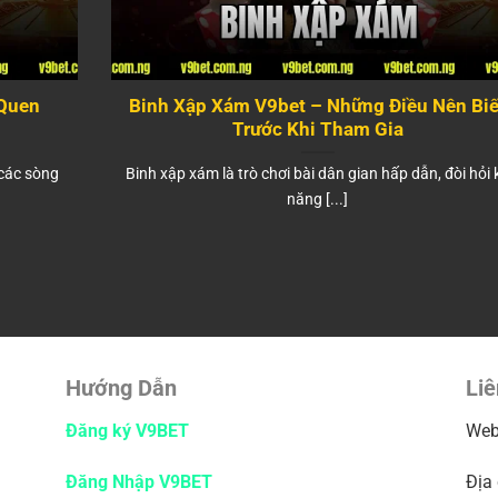
binh xập xám
 Quen
Binh Xập Xám V9bet – Những Điều Nên Biế
Trước Khi Tham Gia
 các sòng
Binh xập xám là trò chơi bài dân gian hấp dẫn, đòi hỏi 
năng [...]
Hướng Dẫn
Li
Đăng ký V9BET
Web
Đăng Nhập V9BET
Địa