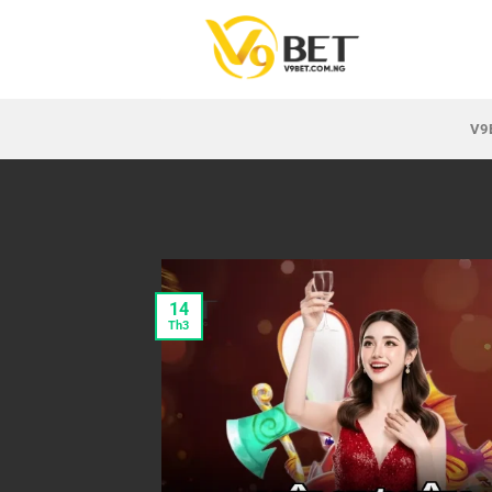
Chuyển
đến
nội
dung
V9
14
Th3