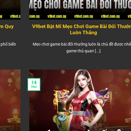
mẹo chơi game bài đổi thưởng
ắm Quy
V9bet Bật Mí Mẹo Chơi Game Bài Đổi Thưở
Luôn Thắng
i phổ biến
Mẹo chơi game bài đổi thưởng luôn là chủ đề được nhi
game thủ quan [...]
14
Th3