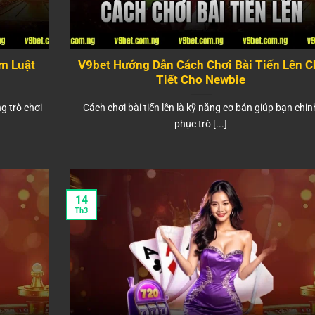
cách chơi bài tiến lên
ắm Luật
V9bet Hướng Dẫn Cách Chơi Bài Tiến Lên C
Tiết Cho Newbie
g trò chơi
Cách chơi bài tiến lên là kỹ năng cơ bản giúp bạn chin
phục trò [...]
14
Th3