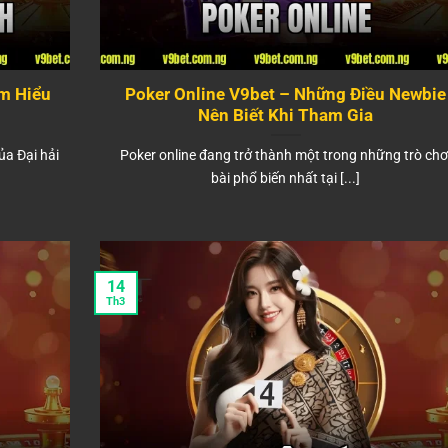
poker online
ìm Hiểu
Poker Online V9bet – Những Điều Newbie
Nên Biết Khi Tham Gia
ủa Đại hải
Poker online đang trở thành một trong những trò chơ
bài phổ biến nhất tại [...]
14
Th3