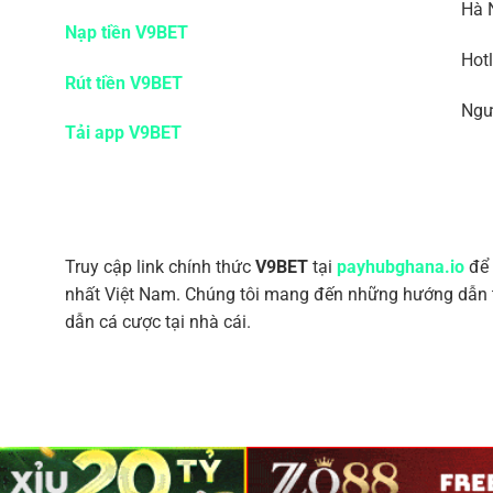
Hà 
Nạp tiền V9BET
Hot
Rút tiền V9BET
Ngư
Tải app V9BET
Truy cập link chính thức
V9BET
tại
payhubghana.io
để 
nhất Việt Nam. Chúng tôi mang đến những hướng dẫn 
dẫn cá cược tại nhà cái.