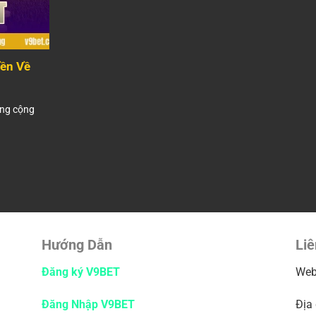
iền Về
ong cộng
Hướng Dẫn
Li
Đăng ký V9BET
Web
Đăng Nhập V9BET
Địa