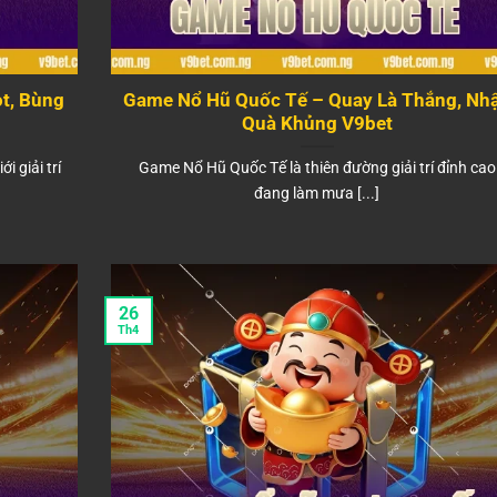
Game Nổ Hũ Quốc Tế
ot, Bùng
Game Nổ Hũ Quốc Tế – Quay Là Thắng, Nh
Quà Khủng V9bet
i giải trí
Game Nổ Hũ Quốc Tế là thiên đường giải trí đỉnh cao
đang làm mưa [...]
26
Th4