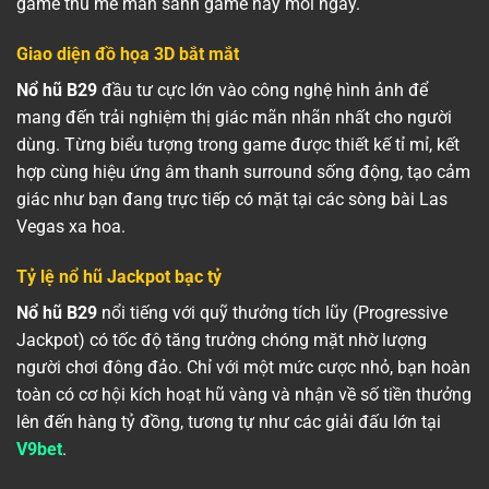
game thủ mê mẩn sảnh game này mỗi ngày.
Giao diện đồ họa 3D bắt mắt
Nổ hũ B29
đầu tư cực lớn vào công nghệ hình ảnh để
mang đến trải nghiệm thị giác mãn nhãn nhất cho người
dùng. Từng biểu tượng trong game được thiết kế tỉ mỉ, kết
hợp cùng hiệu ứng âm thanh surround sống động, tạo cảm
giác như bạn đang trực tiếp có mặt tại các sòng bài Las
Vegas xa hoa.
Tỷ lệ nổ hũ Jackpot bạc tỷ
Nổ hũ B29
nổi tiếng với quỹ thưởng tích lũy (Progressive
Jackpot) có tốc độ tăng trưởng chóng mặt nhờ lượng
người chơi đông đảo. Chỉ với một mức cược nhỏ, bạn hoàn
toàn có cơ hội kích hoạt hũ vàng và nhận về số tiền thưởng
lên đến hàng tỷ đồng, tương tự như các giải đấu lớn tại
V9bet
.