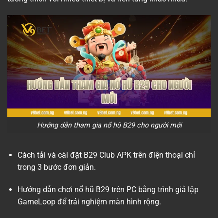
Hướng dẫn tham gia nổ hũ B29 cho người mới
Cách tải và cài đặt B29 Club APK trên điện thoại chỉ
trong 3 bước đơn giản.
Hướng dẫn chơi nổ hũ B29 trên PC bằng trình giả lập
GameLoop để trải nghiệm màn hình rộng.