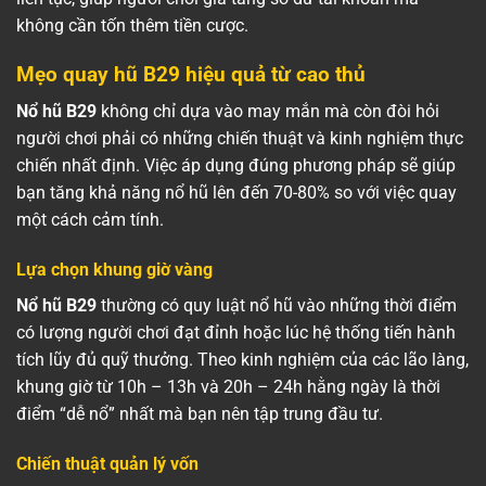
không cần tốn thêm tiền cược.
Mẹo quay hũ B29 hiệu quả từ cao thủ
Nổ hũ B29
không chỉ dựa vào may mắn mà còn đòi hỏi
người chơi phải có những chiến thuật và kinh nghiệm thực
chiến nhất định. Việc áp dụng đúng phương pháp sẽ giúp
bạn tăng khả năng nổ hũ lên đến 70-80% so với việc quay
một cách cảm tính.
Lựa chọn khung giờ vàng
Nổ hũ B29
thường có quy luật nổ hũ vào những thời điểm
có lượng người chơi đạt đỉnh hoặc lúc hệ thống tiến hành
tích lũy đủ quỹ thưởng. Theo kinh nghiệm của các lão làng,
khung giờ từ 10h – 13h và 20h – 24h hằng ngày là thời
điểm “dễ nổ” nhất mà bạn nên tập trung đầu tư.
Chiến thuật quản lý vốn