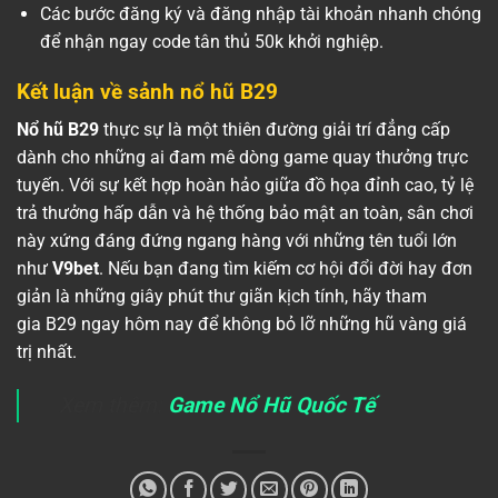
Các bước đăng ký và đăng nhập tài khoản nhanh chóng
để nhận ngay code tân thủ 50k khởi nghiệp.
Kết luận về sảnh nổ hũ B29
Nổ hũ B29
thực sự là một thiên đường giải trí đẳng cấp
dành cho những ai đam mê dòng game quay thưởng trực
tuyến. Với sự kết hợp hoàn hảo giữa đồ họa đỉnh cao, tỷ lệ
trả thưởng hấp dẫn và hệ thống bảo mật an toàn, sân chơi
này xứng đáng đứng ngang hàng với những tên tuổi lớn
như
V9bet
. Nếu bạn đang tìm kiếm cơ hội đổi đời hay đơn
giản là những giây phút thư giãn kịch tính, hãy tham
gia B29 ngay hôm nay để không bỏ lỡ những hũ vàng giá
trị nhất.
Xem thêm:
Game Nổ Hũ Quốc Tế