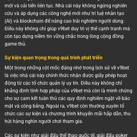
mới và cải tiến liên tục. Nhà cái này không ngừng nghiên
cứu và áp dụng các công nghệ mới như trí tuệ nhân tạo
(AI) và blockchain để nâng cao trải nghiệm người dùng.
Điều này không chỉ giúp v9bet duy trì vị thế cạnh tranh mà
còn tạo dựng niềm tin vững chắc trong lòng cộng đồng
game thủ.
Sự kiện quan trọng trong quá trình phát triển
Một trong những cột mốc đáng nhớ trong lịch sử về v9bet
là việc nhà cái này chính thức nhận được giấy phép hoạt
động từ các tổ chức quản lý uy tín. Điều này không chỉ
khẳng định tính hợp pháp của v9bet mà còn là minh chứng
cho sự cam kết tuân thủ các quy định nghiêm ngặt về bảo
mật và công bằng. Ngoài ra, v9bet còn thường xuyên tổ
chức các sự kiện và chương trình khuyến mãi hấp dẫn, thu
hút hàng nghìn người chơi tham gia.
Các sự kiện như giải đấu thể thao quốc tế, giải đấu poker