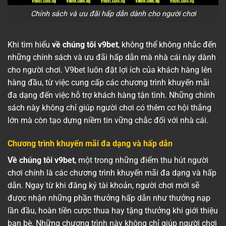
Chính sách và ưu đãi hấp dẫn dành cho người chơi
Khi tìm hiểu
về chúng tôi v9bet
, không thể không nhắc đến
những chính sách và ưu đãi hấp dẫn mà nhà cái này dành
cho người chơi. V9bet luôn đặt lợi ích của khách hàng lên
hàng đầu, từ việc cung cấp các chương trình khuyến mãi
đa dạng đến việc hỗ trợ khách hàng tận tình. Những chính
sách này không chỉ giúp người chơi có thêm cơ hội thắng
lớn mà còn tạo dựng niềm tin vững chắc đối với nhà cái.
Chương trình khuyến mãi đa dạng và hấp dẫn
Về chúng tôi v9bet
, một trong những điểm thu hút người
chơi chính là các chương trình khuyến mãi đa dạng và hấp
dẫn. Ngay từ khi đăng ký tài khoản, người chơi mới sẽ
được nhận những phần thưởng hấp dẫn như thưởng nạp
lần đầu, hoàn tiền cược thua hay tặng thưởng khi giới thiệu
bạn bè. Những chương trình này không chỉ giúp người chơi