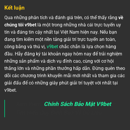
Kết luận
Qua những phân tích và đánh giá trên, có thể thấy rằng
về
chúng tôi v9bet
là một trong những nhà cái trực tuyến uy
tín và đáng tin cậy nhất tại Việt Nam hiện nay. Nếu bạn
đang tìm kiếm một nền tảng giải trí trực tuyến an toàn,
công bằng và thú vị,
v9bet
chắc chắn là lựa chọn hàng
đầu. Hãy đăng ký tài khoản ngay hôm nay để trải nghiệm
những sản phẩm và dịch vụ đỉnh cao, cùng với cơ hội
thắng lớn và những phần thưởng hấp dẫn. Đừng quên theo
dõi các chương trình khuyến mãi mới nhất và tham gia các
giải đấu để có những giây phút giải trí tuyệt vời nhất tại
v9bet.
Xem thêm:
Chính Sách Bảo Mật V9bet
–
Tìm Hiểu Quy Định Bảo Vệ Dữ Liệu