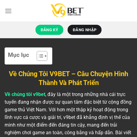
Chuyển
đến
nội
dung
ĐĂNG KÝ
ĐĂNG NHẬP
Mục lục
Về Chúng Tôi V9BET – Câu Chuyện Hình
Thành Và Phát Triển
Về chúng tôi v9bet
, đây là một trong những nhà cái trực
tuyến đang nhận được sự quan tâm đặc biệt từ cộng đồng
game thủ Việt Nam. Với hơn một thập kỷ hoạt động trong
lĩnh vực cá cược và giải trí, v9bet đã khẳng định vị thế của
mình như một điểm đến đáng tin cậy, mang đến trải
nghiệm chơi game an toàn, công bằng và hấp dẫn. Bài viết