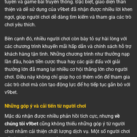
tuyến và game bài truyền thống. Đặc biệt, giao diện thân
thiện và dễ sử dụng của v9bet đã nhận được nhiều lời khen
ngợi, giúp người chơi dễ dàng tìm kiếm và tham gia các trò
chơi yêu thích.
Bên cạnh đó, nhiều người chơi còn bày tỏ sự hài lòng với
các chương trình khuyến mãi hấp dẫn và chính sách hỗ trợ
khách hàng tận tình. Những chương trình như thưởng nạp
lần đầu, hoàn tiền cược thua hay các giải đấu với giải
thưởng lớn đã mang lại nhiều cơ hội thắng lớn cho người
chơi. Điều này không chỉ giúp họ có thêm vốn để tham gia
các trò chơi mà còn tạo động lực để họ tiếp tục gắn bó với
v9bet.
Những góp ý và cải tiến từ người chơi
Mặc dù nhận được nhiều phản hồi tích cực, nhưng
về
chúng tôi v9bet
cũng không thiếu những góp ý từ người
chơi nhằm cải thiện chất lượng dịch vụ. Một số người chơi