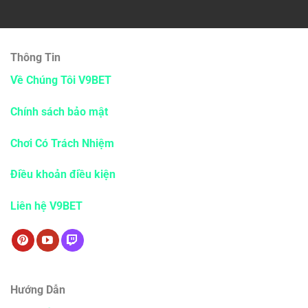
Thông Tin
Về Chúng Tôi V9BET
Chính sách bảo mật
Chơi Có Trách Nhiệm
Điều khoản điều kiện
Liên hệ V9BET
Hướng Dẫn