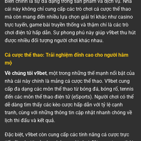
biến chính là sự đa dạng trong sản phẩm và dịch vụ. Nhà
cái này không chỉ cung cấp các trò chơi cá cược thể thao
mà còn mang đến nhiều lựa chọn giải trí khác như casino
trực tuyến, game bài truyền thống và thậm chí là các trò
chơi điện tử hấp dẫn. Sự phong phú này giúp v9bet thu hút
được nhiều đối tượng người chơi khác nhau.
Cá cược thể thao: Trải nghiệm đỉnh cao cho người hâm
mộ
Về chúng tôi v9bet
, một trong những thế mạnh nổi bật của
nhà cái này chính là mảng cá cược thể thao. V9bet cung
cấp đa dạng các môn thể thao từ bóng đá, bóng rổ, tennis
đến các môn thể thao điện tử (eSports). Người chơi có thể
dễ dàng tìm thấy các kèo cược hấp dẫn với tỷ lệ cạnh
tranh, cùng với những thông tin cập nhật nhanh chóng về
lịch thi đấu và kết quả.
Đặc biệt, v9bet còn cung cấp các tính năng cá cược trực