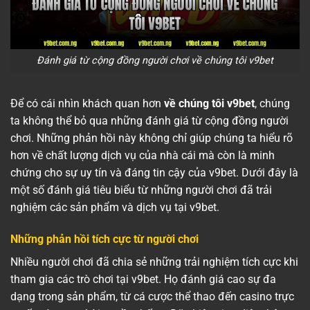
Đánh giá từ cộng đồng người chơi về chúng tôi v9bet
Để có cái nhìn khách quan hơn
về chúng tôi v9bet
, chúng
ta không thể bỏ qua những đánh giá từ cộng đồng người
chơi. Những phản hồi này không chỉ giúp chúng ta hiểu rõ
hơn về chất lượng dịch vụ của nhà cái mà còn là minh
chứng cho sự uy tín và đáng tin cậy của v9bet. Dưới đây là
một số đánh giá tiêu biểu từ những người chơi đã trải
nghiệm các sản phẩm và dịch vụ tại v9bet.
Những phản hồi tích cực từ người chơi
Nhiều người chơi đã chia sẻ những trải nghiệm tích cực khi
tham gia các trò chơi tại v9bet. Họ đánh giá cao sự đa
dạng trong sản phẩm, từ cá cược thể thao đến casino trực