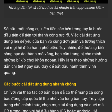
Hướng dẫn tải và tối ưu hóa lợi nhuận trên app casino kiếm
tiền thật
Sở hữu một công cụ kiếm tiền sắc bén trong tay là bước
đầu tiên để tiến tới thành công rực rỡ. Việc cài đặt ứng
dụng lên dế yêu của bạn vô cùng đơn giản và tương thích
với mọi hệ điều hành phổ biến. Tuy nhiên, để thực sự biến
sòng bạc ảo thành mỏ vàng, bạn cần trang bị cho mình
những bí kíp chơi khôn ngoan. Hãy làm theo những hướng
dẫn chi tiết ngay sau đây để bắt đầu hành trình vinh
quang.
Các bước cài đặt ứng dụng nhanh chóng
Chỉ với vài thao tác cơ bản, bạn đã có thể mang cả sòng
bạc đẳng cấp quốc tế thu nhỏ vào lòng bàn tay. Truy cập
trang chủ chính thức, chọn mục tải ứng dụng và quét mã
QR tương ứng với hệ điều hành iOS hoặc Android. Hệ