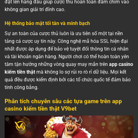
đặt lên hàng đầu giúp cược thủ hoàn toàn đắm chìm vào
không gian giải trí đỉnh cao.
Hệ thống bảo mật tối tân và minh bạch
Sự an toàn của cược thủ luôn là ưu tiên số một tại nền
tảng cá cược uy tín này. Công nghệ mã hóa SSL hiện đại
nhất được áp dụng để bảo vệ tuyệt đối thông tin cá nhân
và tài khoản ngân hàng. Người chơi có thể hoàn toàn yên
tâm tận hưởng những vòng quay may mắn trên
app casino
kiếm tiền thật
mà không lo sợ rủi ro rò rỉ dữ liệu. Mọi kết
quả đều được kiểm định bởi các tổ chức quốc tế đảm bảo
tính công bằng.
Phân tích chuyên sâu các tựa game trên app
casino kiếm tiền thật V9bet