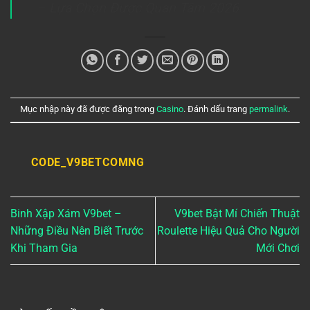
– Lựa Chọn Được Quan Tâm 2026
Mục nhập này đã được đăng trong
Casino
. Đánh dấu trang
permalink
.
CODE_V9BETCOMNG
Binh Xập Xám V9bet –
V9bet Bật Mí Chiến Thuật
Những Điều Nên Biết Trước
Roulette Hiệu Quả Cho Người
Khi Tham Gia
Mới Chơi