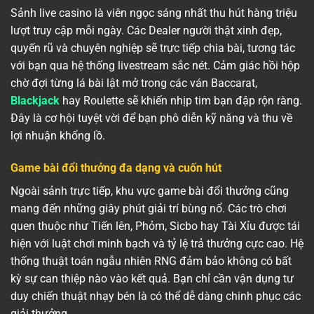
Sảnh live casino là viên ngọc sáng nhất thu hút hàng triệu
lượt truy cập mỗi ngày. Các Dealer người thật xinh đẹp,
quyến rũ và chuyên nghiệp sẽ trực tiếp chia bài, tương tác
với bạn qua hệ thống livestream sắc nét. Cảm giác hồi hộp
chờ đợi từng lá bài lật mở trong các ván Baccarat,
Blackjack
hay Roulette sẽ khiến nhịp tim bạn đập rộn ràng.
Đây là cơ hội tuyệt vời để bạn phô diễn kỹ năng và thu về
lợi nhuận khổng lồ.
Game bài đổi thưởng đa dạng và cuốn hút
Ngoài sảnh trực tiếp, khu vực game bài đổi thưởng cũng
mang đến những giây phút giải trí bùng nổ. Các trò chơi
quen thuộc như Tiến lên, Phỏm, Sicbo hay Tài Xỉu được tái
hiện với luật chơi minh bạch và tỷ lệ trả thưởng cực cao. Hệ
thống thuật toán ngẫu nhiên RNG đảm bảo không có bất
kỳ sự can thiệp nào vào kết quả. Bạn chỉ cần vận dụng tư
duy chiến thuật nhạy bén là có thể dễ dàng chinh phục các
giải thưởng.