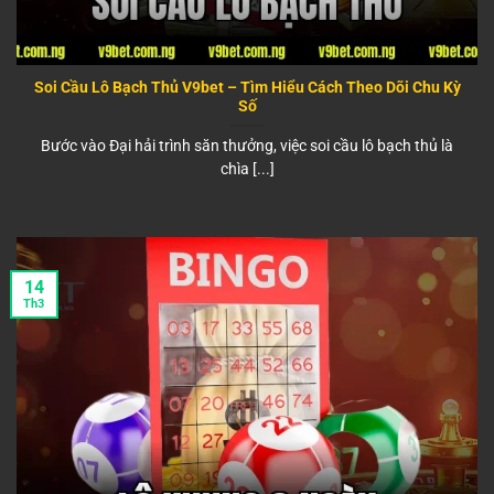
soi cầu lô bạch thủ
Soi Cầu Lô Bạch Thủ V9bet – Tìm Hiểu Cách Theo Dõi Chu Kỳ
Số
Bước vào Đại hải trình săn thưởng, việc soi cầu lô bạch thủ là
chìa [...]
14
Th3