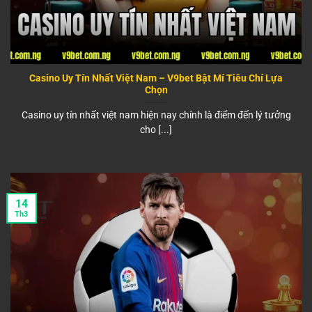
casino uy tín nhất việt nam
Casino Uy Tín Nhất Việt Nam – V9bet Bật Mí Tiêu Chí Lựa
Chọn
Casino uy tín nhất việt nam hiện nay chính là điểm đến lý tưởng
cho [...]
14
Th3