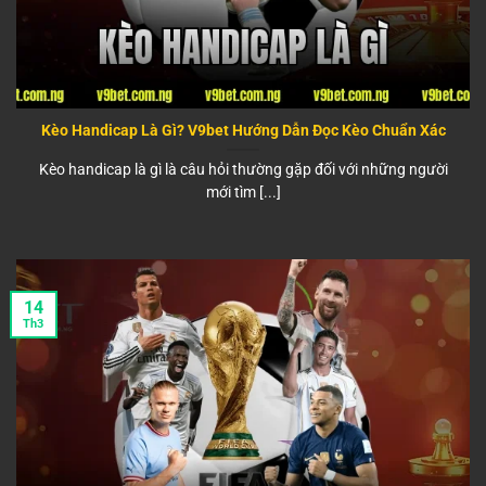
kèo handicap là gì
Kèo Handicap Là Gì? V9bet Hướng Dẫn Đọc Kèo Chuẩn Xác
Kèo handicap là gì là câu hỏi thường gặp đối với những người
mới tìm [...]
14
Th3