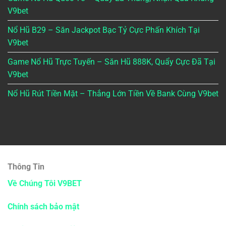
V9bet
Nổ Hũ B29 – Săn Jackpot Bạc Tỷ Cực Phấn Khích Tại
V9bet
Game Nổ Hũ Trực Tuyến – Săn Hũ 888K, Quẩy Cực Đã Tại
V9bet
Nổ Hũ Rút Tiền Mặt – Thắng Lớn Tiền Về Bank Cùng V9bet
Thông Tin
Về Chúng Tôi V9BET
Chính sách bảo mật