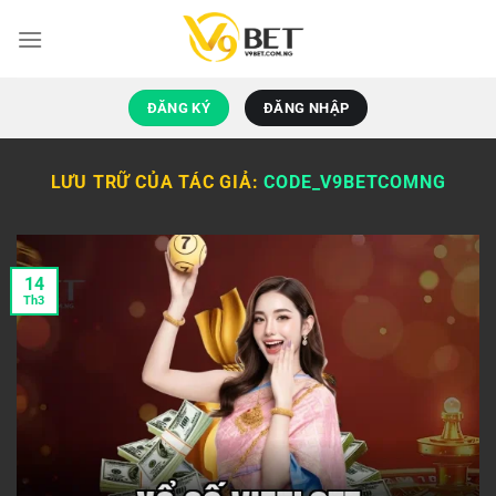
Chuyển
đến
nội
dung
ĐĂNG KÝ
ĐĂNG NHẬP
LƯU TRỮ CỦA TÁC GIẢ:
CODE_V9BETCOMNG
14
Th3