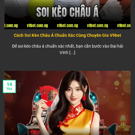
soi kèo châu á
Cách Soi Kèo Châu Á Chuẩn Xác Cùng Chuyên Gia V9bet
Để soi kèo châu á chuẩn xác nhất, bạn cần bước vào Đại hải
trình [...]
14
Th3