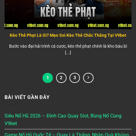
kèo thẻ phạt
Kèo Thẻ Phạt Là Gì? Mẹo Soi Kèo Thẻ Chắc Thắng Tại V9bet
Bước vào đại hải trình cá cược, kèo thẻ phạt chính là kho báu bí
[...]
1
2
3
BÀI VIẾT GẦN ĐÂY
Siêu Nổ Hũ 2026 – Đỉnh Cao Quay Slot, Bùng Nổ Cùng
V9bet
Game Nổ Hũ Quốc Tế – Quay Là Thắng, Nhận Quà Khủng