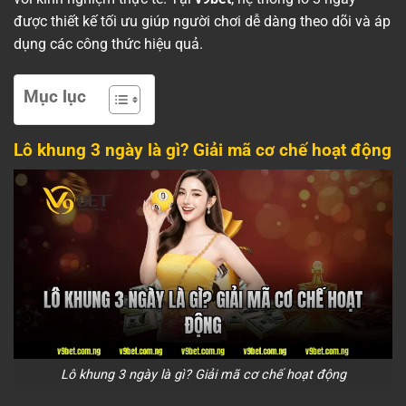
được thiết kế tối ưu giúp người chơi dễ dàng theo dõi và áp
dụng các công thức hiệu quả.
Mục lục
Lô khung 3 ngày là gì? Giải mã cơ chế hoạt động
Lô khung 3 ngày là gì? Giải mã cơ chế hoạt động