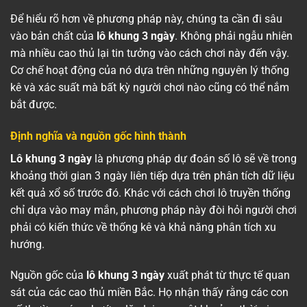
Để hiểu rõ hơn về phương pháp này, chúng ta cần đi sâu
vào bản chất của
lô khung 3 ngày
. Không phải ngẫu nhiên
mà nhiều cao thủ lại tin tưởng vào cách chơi này đến vậy.
Cơ chế hoạt động của nó dựa trên những nguyên lý thống
kê và xác suất mà bất kỳ người chơi nào cũng có thể nắm
bắt được.
Định nghĩa và nguồn gốc hình thành
Lô khung 3 ngày
là phương pháp dự đoán số lô sẽ về trong
khoảng thời gian 3 ngày liên tiếp dựa trên phân tích dữ liệu
kết quả xổ số trước đó. Khác với cách chơi lô truyền thống
chỉ dựa vào may mắn, phương pháp này đòi hỏi người chơi
phải có kiến thức về thống kê và khả năng phân tích xu
hướng.
Nguồn gốc của
lô khung 3 ngày
xuất phát từ thực tế quan
sát của các cao thủ miền Bắc. Họ nhận thấy rằng các con