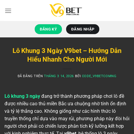
Chuyển
đến
nội
dung
ĐĂNG KÝ
ĐĂNG NHẬP
Lô Khung 3 Ngày V9bet – Hướng Dẫn
Hiểu Nhanh Cho Người Mới
ĐÃ ĐĂNG TRÊN
THÁNG 3 14, 2026
BỞI
CODE_V9BETCOMNG
Lô khung 3 ngày
đang trở thành phương pháp chơi lô đề
được nhiều cao thủ miền Bắc ưa chuộng nhờ tính ổn định
và tỷ lệ thắng cao. Không giống như các hình thức lô
truyền thống chỉ dựa vào may rủi, phương pháp này đòi hỏi
người chơi phải có chiến lược phân tích kỹ lưỡng kết hợp
với kinh nghiệm thực tế. Tại
v9bet
, hệ thống lô 3 ngày