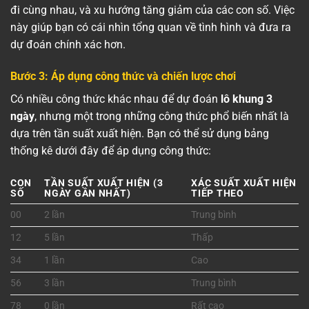
đi cùng nhau, và xu hướng tăng giảm của các con số. Việc
này giúp bạn có cái nhìn tổng quan về tình hình và đưa ra
dự đoán chính xác hơn.
Bước 3: Áp dụng công thức và chiến lược chơi
Có nhiều công thức khác nhau để dự đoán
lô khung 3
ngày
, nhưng một trong những công thức phổ biến nhất là
dựa trên tần suất xuất hiện. Bạn có thể sử dụng bảng
thống kê dưới đây để áp dụng công thức:
CON
TẦN SUẤT XUẤT HIỆN (3
XÁC SUẤT XUẤT HIỆN
SỐ
NGÀY GẦN NHẤT)
TIẾP THEO
00
2 lần
Trung bình
12
5 lần
Thấp
34
1 lần
Cao
56
3 lần
Trung bình
78
0 lần
Rất cao