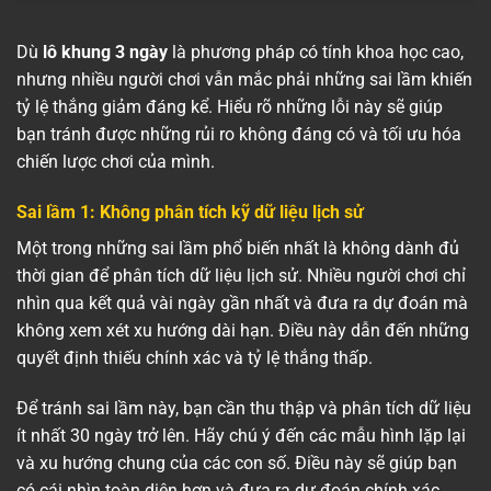
Dù
lô khung 3 ngày
là phương pháp có tính khoa học cao,
nhưng nhiều người chơi vẫn mắc phải những sai lầm khiến
tỷ lệ thắng giảm đáng kể. Hiểu rõ những lỗi này sẽ giúp
bạn tránh được những rủi ro không đáng có và tối ưu hóa
chiến lược chơi của mình.
Sai lầm 1: Không phân tích kỹ dữ liệu lịch sử
Một trong những sai lầm phổ biến nhất là không dành đủ
thời gian để phân tích dữ liệu lịch sử. Nhiều người chơi chỉ
nhìn qua kết quả vài ngày gần nhất và đưa ra dự đoán mà
không xem xét xu hướng dài hạn. Điều này dẫn đến những
quyết định thiếu chính xác và tỷ lệ thắng thấp.
Để tránh sai lầm này, bạn cần thu thập và phân tích dữ liệu
ít nhất 30 ngày trở lên. Hãy chú ý đến các mẫu hình lặp lại
và xu hướng chung của các con số. Điều này sẽ giúp bạn
có cái nhìn toàn diện hơn và đưa ra dự đoán chính xác