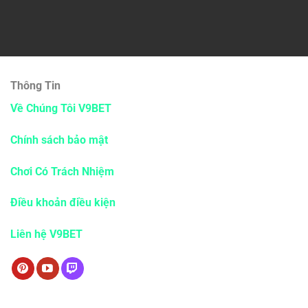
Thông Tin
Về Chúng Tôi V9BET
Chính sách bảo mật
Chơi Có Trách Nhiệm
Điều khoản điều kiện
Liên hệ V9BET