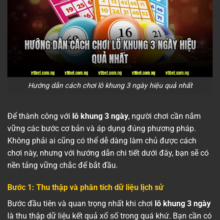
Hướng dẫn cách chơi lô khung 3 ngày hiệu quả nhất
Để thành công với
lô khung 3 ngày
, người chơi cần nắm
vững các bước cơ bản và áp dụng đúng phương pháp.
Không phải ai cũng có thể dễ dàng làm chủ được cách
chơi này, nhưng với hướng dẫn chi tiết dưới đây, bạn sẽ có
nền tảng vững chắc để bắt đầu.
Bước 1: Thu thập và phân tích dữ liệu lịch sử
Bước đầu tiên và quan trọng nhất khi chơi
lô khung 3 ngày
là thu thập dữ liệu kết quả xổ số trong quá khứ. Bạn cần có