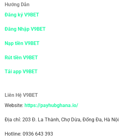
Hướng Dẫn
Đăng ký V9BET
Đăng Nhập V9BET
Nạp tiền V9BET
Rút tiền V9BET
Tải app V9BET
Liên Hệ V9BET
Website:
https://payhubghana.io/
Địa chỉ: 203 Đ. La Thành, Chợ Dừa, Đống Đa, Hà Nội
Hotline: 0936 643 393