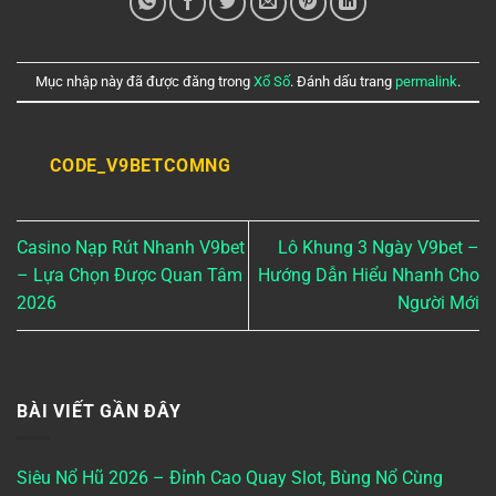
Mục nhập này đã được đăng trong
Xổ Số
. Đánh dấu trang
permalink
.
CODE_V9BETCOMNG
Casino Nạp Rút Nhanh V9bet
Lô Khung 3 Ngày V9bet –
– Lựa Chọn Được Quan Tâm
Hướng Dẫn Hiểu Nhanh Cho
2026
Người Mới
BÀI VIẾT GẦN ĐÂY
Siêu Nổ Hũ 2026 – Đỉnh Cao Quay Slot, Bùng Nổ Cùng