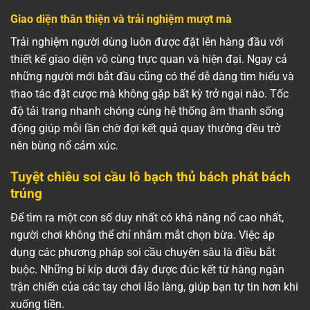
Giao diện thân thiện và trải nghiệm mượt mà
Trải nghiệm người dùng luôn được đặt lên hàng đầu với
thiết kế giao diện vô cùng trực quan và hiện đại. Ngay cả
những người mới bắt đầu cũng có thể dễ dàng tìm hiểu và
thao tác đặt cược mà không gặp bất kỳ trở ngại nào. Tốc
độ tải trang nhanh chóng cùng hệ thống âm thanh sống
động giúp mỗi lần chờ đợi kết quả quay thưởng đều trở
nên bùng nổ cảm xúc.
Tuyệt chiêu soi cầu lô bạch thủ bách phát bách
trúng
Để tìm ra một con số duy nhất có khả năng nổ cao nhất,
người chơi không thể chỉ nhắm mắt chọn bừa. Việc áp
dụng các phương pháp soi cầu chuyên sâu là điều bắt
buộc. Những bí kíp dưới đây được đúc kết từ hàng ngàn
trận chiến của các tay chơi lão làng, giúp bạn tự tin hơn khi
xuống tiền.