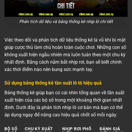
Phân tích dữ liệu và bảng thống kê nhịp lô chi tiết
Việc theo dõi và phân tích dữ liệu thống kê là vũ khí bí mật
giúp cược thủ làm chủ hoàn toàn cuộc chơi. Những con số
không xuất hiện ngẫu nhiên mà luôn tuân theo một chu kỳ
nhất định. Bằng cách nắm bắt nhịp rơi, bạn sẽ biết chính
xác thời điểm nào nên bung sức mạnh tay.
Sử dụng bảng thống kê tần suất lô tô hiệu quả
Bảng thống kê giúp bạn có cái nhìn tổng quan về tần suất
xuất hiện của các bộ số trong một khoảng thời gian nhất
định. Dưới đây là phân tích nhịp lô cơ bản mà bạn có thể
áp dụng ngay để nâng cao hiệu quả chốt số mỗi ngày.
BỘ SỐ
CHU KỲ XUẤT
NHỊP RƠI PHỔ
ĐÁNH GIÁ