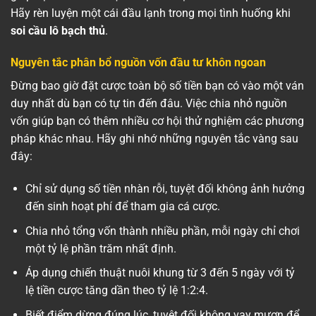
Hãy rèn luyện một cái đầu lạnh trong mọi tình huống khi
soi cầu lô bạch thủ
.
Nguyên tắc phân bổ nguồn vốn đầu tư khôn ngoan
Đừng bao giờ đặt cược toàn bộ số tiền bạn có vào một ván
duy nhất dù bạn có tự tin đến đâu. Việc chia nhỏ nguồn
vốn giúp bạn có thêm nhiều cơ hội thử nghiệm các phương
pháp khác nhau. Hãy ghi nhớ những nguyên tắc vàng sau
đây:
Chỉ sử dụng số tiền nhàn rỗi, tuyệt đối không ảnh hưởng
đến sinh hoạt phí để tham gia cá cược.
Chia nhỏ tổng vốn thành nhiều phần, mỗi ngày chỉ chơi
một tỷ lệ phần trăm nhất định.
Áp dụng chiến thuật nuôi khung từ 3 đến 5 ngày với tỷ
lệ tiền cược tăng dần theo tỷ lệ 1:2:4.
Biết điểm dừng đúng lúc, tuyệt đối không vay mượn để