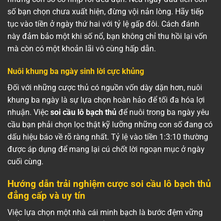
số bạn chọn chưa xuất hiện, đừng vội nản lòng. Hãy tiếp
tục vào tiền ở ngày thứ hai với tỷ lệ gấp đôi. Cách đánh
này đảm bảo một khi số nổ, bạn không chỉ thu hồi lại vốn
mà còn có một khoản lãi vô cùng hấp dẫn.
Nuôi khung ba ngày sinh lời cực khủng
Đối với những cược thủ có nguồn vốn dày dặn hơn, nuôi
khung ba ngày là sự lựa chọn hoàn hảo để tối đa hóa lợi
nhuận. Việc
soi cầu lô bạch thủ
để nuôi trong ba ngày yêu
cầu bạn phải chọn lọc thật kỹ lưỡng những con số đang có
dấu hiệu báo về rõ ràng nhất. Tỷ lệ vào tiền 1:3:10 thường
được áp dụng để mang lại cú chốt lời ngoạn mục ở ngày
cuối cùng.
Hướng dẫn trải nghiệm cược soi cầu lô bạch thủ
đẳng cấp và uy tín
Việc lựa chọn một nhà cái minh bạch là bước đệm vững