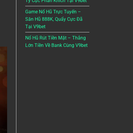
Tỷ Cực Phấn Khích Tại V9bet
Game Nổ Hũ Trực Tuyến –
Săn Hũ 888K, Quẩy Cực Đã
Tại V9bet
Nổ Hũ Rút Tiền Mặt – Thắng
Lớn Tiền Về Bank Cùng V9bet