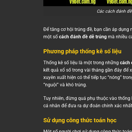
Các cách đánh đề 
Để tăng cơ hội trúng đề, bạn cần áp dụng
một số
cách đánh đề dễ trúng
mà nhiều ca
Phương pháp thống kê số liệu
Thống kê số liệu là một trong những
cách 
kết quả xổ số trong vài tháng gần đây để
xuyên xuất hiện có thể tiếp tục “nóng” tron
“nguội” và khó trúng.
Tuy nhiên, đừng quá phụ thuộc vào thống
cá nhân để đưa ra dự đoán chính xác nhất
Sử dụng công thức toán học
Một số người chơi sử dụng công thức toán